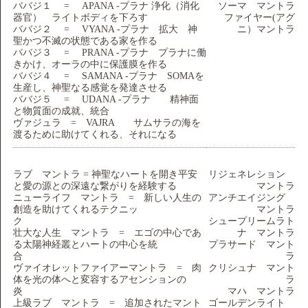
ババジ１ = APANA -プラナ 浄化（消化
ソーマ マントラ
器官） ライトボディを下ろす
ファイヤー(アグ
ババジ２ = VYANA -プラナ 拡大 神
ニ）マントラ
聖かつ不滅の状態である家を作る
ババジ３ = PRANA -プラナ プラナに働
きかけ、オーラの中に保護膜を作る
ババジ４ = SAMANA -プラナ SOMAを
生産し、神聖なる感覚を発達させる
ババジ５ = UDANA -プラナ 精神面
と物質面の成就、統合
ヴァジュラ = VAJRA サムサラの海を
渡るために助けてくれる、それになる
ラブ マントラ = 神聖なハートを開き平安
リジェネレション
と愛の源との深遠な繋がりを経験する
マントラ
ニューライフ マントラ = 新しい人生の
アンチエイジング
創造を助けてくれるテクニッ
マントラ
ク
シュープリームラト
壮大な人生 マントラ = エゴの中心であ
ナ マントラ
る太陽神経叢とハートの中心を統
プラサード マント
合
ラ
ヴァイオレットファイアーマントラ = 肉
クリシュナ マント
体を光の体へと変容するアセンションの
ラ
炎
マハ マントラ
上級ラブ マントラ = 追加されたマント
ゴールデンライト