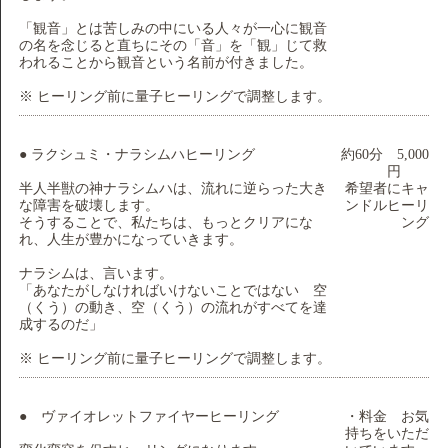
「観音」とは苦しみの中にいる人々が一心に観音
の名を念じると直ちにその「音」を「観」じて救
われることから観音という名前が付きました。
※ ヒーリング前に量子ヒーリングで調整します。
● ラクシュミ・ナラシムハヒーリング
約60分 5,000
円
半人半獣の神ナラシムハは、流れに逆らった大き
希望者にキャ
な障害を破壊します。
ンドルヒーリ
そうすることで、私たちは、もっとクリアにな
ング
れ、人生が豊かになっていきます。
ナラシムは、言います。
「あなたがしなければいけないことではない 空
（くう）の動き、空（くう）の流れがすべてを達
成するのだ」
※ ヒーリング前に量子ヒーリングで調整します。
● ヴァイオレットファイヤーヒーリング
・料金 お気
持ちをいただ