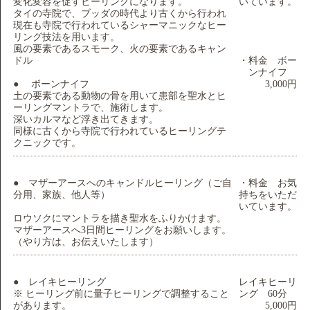
変化変容を促すヒーリングになります。
いています。
タイの寺院で、ブッダの時代より古くから行われ
現在も寺院で行われているシャーマニックなヒー
リング技法を用います。
風の要素であるスモーク、火の要素であるキャン
ドル
・料金 ボー
ンナイフ
● ボーンナイフ
3,000円
土の要素である動物の骨を用いて患部を聖水とヒ
ーリングマントラで、施術します。
深いカルマなど浮き出てきます。
同様に古くから寺院で行われているヒーリングテ
クニックです。
● マザーアースへのキャンドルヒーリング（ご自
・料金 お気
分用、家族、他人等）
持ちをいただ
いています。
ロウソクにマントラを描き聖水をふりかけます。
マザーアースへ3日間ヒーリングをお願いします。
（やり方は、お伝えいたします）
● レイキヒーリング
レイキヒーリ
※ ヒーリング前に量子ヒーリングで調整すること
ング 60分
があります。
5,000円