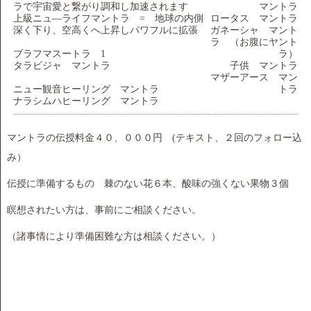
ラで宇宙愛と繋がり調和し加速されます
マントラ
上級ニュ―ライフマントラ = 地球の内側
ロータス マントラ
深く下り、空高くへ上昇しパワフルに拡張
ガネーシャ マント
ラ （お腹にヤント
ブラフマスートラ 1
ラ）
タラビジャ マントラ
子供 マントラ
マザーアース マン
ニュー観音ヒーリング マントラ
トラ
ナラシムハヒーリング マントラ
マントラの伝授料金４０、０００円 (テキスト、２回のフォロー込
み）
伝授に準備するもの 棘のない花６本、酸味の強くない果物３個
瞑想されたい方は、事前にご相談ください。
（諸事情により準備困難な方は相談ください。）