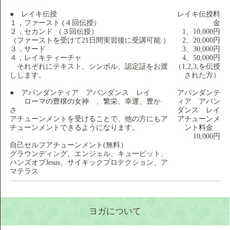
● レイキ伝授
レイキ伝授料
１，ファースト (４回伝授）
金
２，セカンド （３回伝授）
1、10,000円
（ファーストを受けて21日間実習後に受講可能 ）
2、20,000円
３，サード
3、30,000円
４，レイキティーチャ
4、50,000円
それぞれにテキスト、シンボル、認定証をお渡
（1,2,3,を伝授
しします。
された方）
● アバンダンティア アバンダンス レイ
アバンダンテ
ローマの豊穣の女神 、繁栄、幸運、豊か
ィア アバン
さ
ダンス レイ
アチューンメントを受けることで、他の方にもア
アチューンメ
チューンメントできるようになります。
ント料金
10,000円
自己セルフアチューンメント(無料）
グラウンディング、エンジェル、キューピット、
ハンズオブJesus、サイキックプロテクション、ア
マテラス
ヨガについて